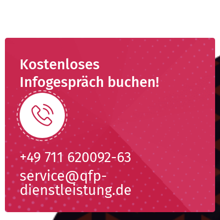
Kostenloses
Infogespräch buchen!
+49 711 620092-63
service@qfp-
dienstleistung.de