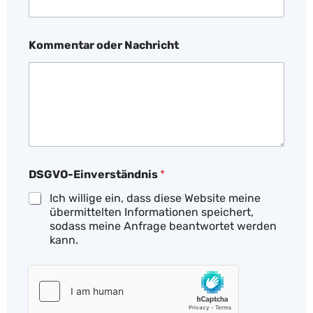
Kommentar oder Nachricht
N
DSGVO-Einverständnis
*
a
c
Ich willige ein, dass diese Website meine
h
übermittelten Informationen speichert,
r
sodass meine Anfrage beantwortet werden
i
kann.
c
h
t
*
N
a