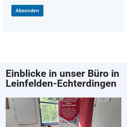
m
e
Absenden
Einblicke in unser Büro in
Leinfelden-Echterdingen