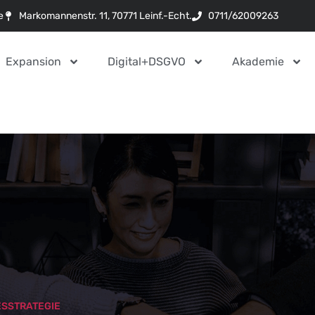
e
Markomannenstr. 11, 70771 Leinf.-Echt.
0711/62009263
Expansion
Digital+DSGVO
Akademie
ESSTRATEGIE